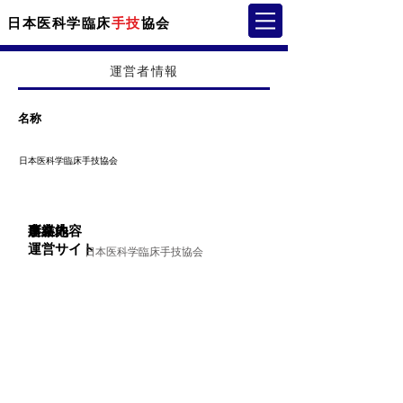
日本医科学臨床
手技
協会
運営者情報
名称
日本医科学臨床手技協会
所在地
連絡先
事業内容
運営サイト
日本医科学臨床手技協会
〒332-0012 埼玉県川口市本町4-1-5 高橋ビル1F
048-224-4601
治療院向けの施術指導
メディカルこころ治療院
治療院経営（集客・リピート ・マインド）
http://m-shiatsu.jp/
​セミナー業