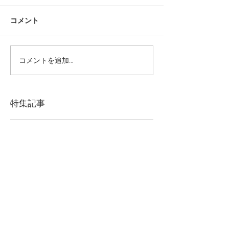
コメント
コメントを追加…
なぜ1万円の自由診療に設定でき
特集記事
ないのか
後でもう一度お試
しください
記事が公開されると、ここに
表示されます。